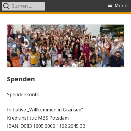
Suche
Primäres
Menü
nach:
Menü
Springe
Willkommen in Gransee
zum
Inhalt
Spenden
Spendenkonto:
Initiative „Willkommen in Gransee"
Kreditinstitut: MBS Potsdam
IBAN: DE83 1605 0000 1102 2045 32